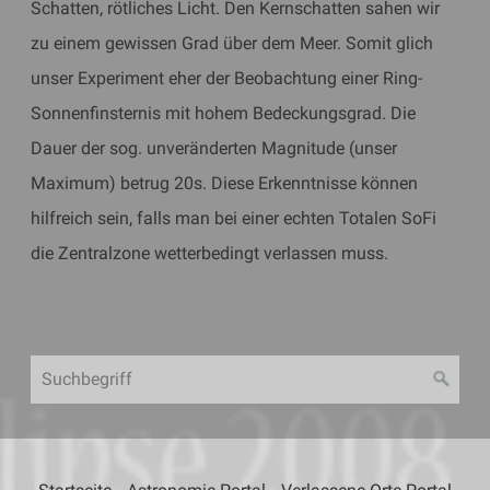
Schatten, rötliches Licht. Den Kernschatten sahen wir
zu einem gewissen Grad über dem Meer. Somit glich
unser Experiment eher der Beobachtung einer Ring-
Sonnenfinsternis mit hohem Bedeckungsgrad. Die
Dauer der sog. unveränderten Magnitude (unser
Maximum) betrug 20s. Diese Erkenntnisse können
hilfreich sein, falls man bei einer echten Totalen SoFi
die Zentralzone wetterbedingt verlassen muss.