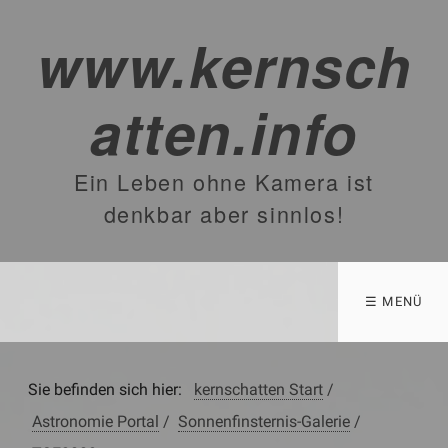
www.kernsch
atten.info
Ein Leben ohne Kamera ist
denkbar aber sinnlos!
☰ MENÜ
Sie befinden sich hier:
kernschatten Start
/
Astronomie Portal
/
Sonnenfinsternis-Galerie
/