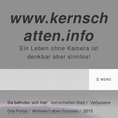
www.kernsch
atten.info
Ein Leben ohne Kamera ist
denkbar aber sinnlos!
☰ MENÜ
Sie befinden sich hier:
kernschatten Start
/
Verlassene
Orte Portal
/
Wohnen/Leben/Soziales
/
2015