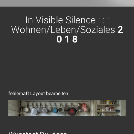
⁣In Visible Silence : : :
Wohnen/Leben/Soziales
2
0 1 8
2023
2022
2021
2020
2019
2018
2017
2016
2015
2014
2013
2012
2011
fehlerhaft Layout bearbeiten