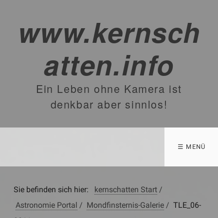
www.kernsch
atten.info
Ein Leben ohne Kamera ist
denkbar aber sinnlos!
☰ MENÜ
Sie befinden sich hier:
kernschatten Start
/
Astronomie Portal
/
Mondfinsternis-Galerie
/
TLE_06-