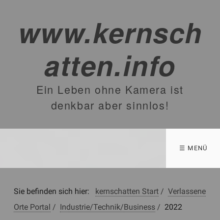
www.kernsch
atten.info
Ein Leben ohne Kamera ist
denkbar aber sinnlos!
☰ MENÜ
Sie befinden sich hier:
kernschatten Start
/
Verlassene
Orte Portal
/
Industrie/Technik/Business
/
2022