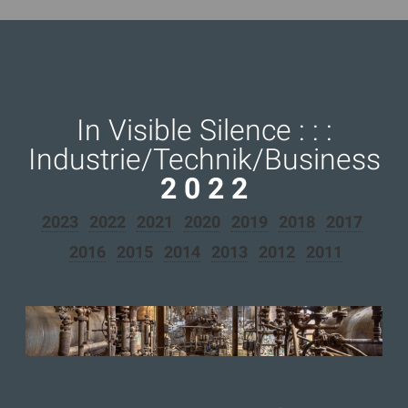
⁣In Visible Silence : : :
Industrie/Technik/Business
2 0 2 2
2023
2022
2021
2020
2019
2018
2017
2016
2015
2014
2013
2012
2011